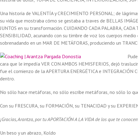
Una historia de VALENTÍA y CRECIMIENTO PERSONAL; de lágrimas 
su vida que mostraba cómo se gestaba a traves de BELLAS IM
JUNTOS en su transformación. CUIDANDO CADA PALABRA, CADA 
SENSIBILIDAD, acunando con su timbre de voz los cuerpos medio ca
sobrenadando en un MAR DE METÁFORAS, produciendo un TRANCE 
Pude 
cara que le impedía VER CON AMBOS HEMISFERIOS, dejó trasluci
fue el comienzo de la APERTURA ENERGÉTICA e INTEGRACIÓN CERE
dentro.
No sólo hace metáforas, no sólo escribe metáforas, no sólo lo
Con su FRESCURA, su FORMACIÓN, su TENACIDAD y su EXPERIENCI
¡Gracias, Arantza, por tu APORTACIÓN A LA VIDA de los que te conocemo
Un beso y un abrazo, Koldo