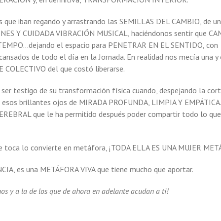
que iban regando y arrastrando las SEMILLAS DEL CAMBIO, de un
ÁGENES Y CUIDADA VIBRACIÓN MUSICAL, haciéndonos sentir que 
TEMPO…dejando el espacio para PENETRAR EN EL SENTIDO, con
nsados de todo el día en la Jornada. En realidad nos mecía una y 
COLECTIVO del que costó liberarse.
ser testigo de su transformación física cuando, despejando la cort
r esos brillantes ojos de MIRADA PROFUNDA, LIMPIA Y EMPÁTICA.
BRAL que le ha permitido después poder compartir todo lo que
 que toca lo convierte en metáfora, ¡TODA ELLA ES UNA MUJER ME
A, es una METÁFORA VIVA que tiene mucho que aportar.
s y a la de los que de ahora en adelante acudan a ti!