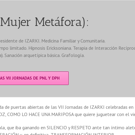
Mujer Metáfora):
esidente de IZARKI. Medicina Familiar y Comunitaria.
empo limitado. Hipnosis Ericksoniana. Terapia de Interacción Recíproca
. Sanación arquetípica básica. Grafología.
AS VII JORNADAS DE PNL Y DPH
da de puertas abiertas de las VII Jornadas de IZARKI celebradas en 
VOZ, COMO LO HACE UNA MARIPOSA que quiere juguetear con el v
 que iba ganando en SILENCIO y RESPETO ante tan íntimo alet
PERACIÓN y, en definitiva, TRANSFORMACIÓN INTERIOR.