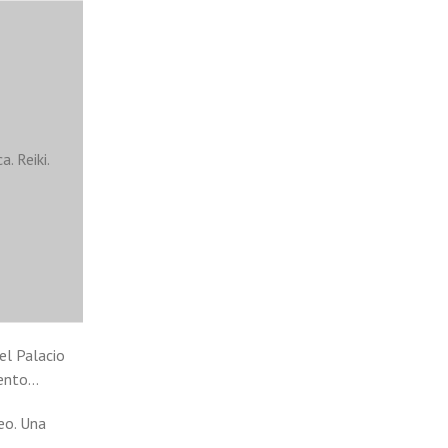
. Reiki.
el Palacio
iento…
eo. Una