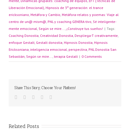
mente
,
Dinámicas grupales: coaching de equipos
,
EFT (Técnicas de
Liberación Emocional)
,
Hipnosis de 3ª generación: el trance
ericksoniano
,
Metáfora y Cambio
,
Metáfora-relatos y poemas: Viaje al
centro de un@ mism@
,
PNL y coaching GENERA-tivo
,
Sé inteligente-
mente emocional
,
Según se mire...
,
¡Construye tus sueños!
|
Tags:
Coaching Donostia
,
Creatividad Donostia
,
Despliega-T creativamente
,
enfoque Gestalt
,
Gestalt donostia
,
Hipnosis Donostia
,
Hipnosis
Ericksoniana
,
inteligencia emocional
,
perspectiva
,
PNL Donostia San
Sebastián
,
Según se mire...
,
terapia Gestalt
|
0 Comments
Share This Story, Choose Your Platform!
Related Posts