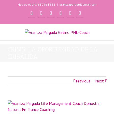
¡Hoy es el día! 680 861 551
|
arantzaparget@gmail.com
CRISIS: LA OPORTUNIDAD DE LA
CRISÁLIDA
Previous
Next