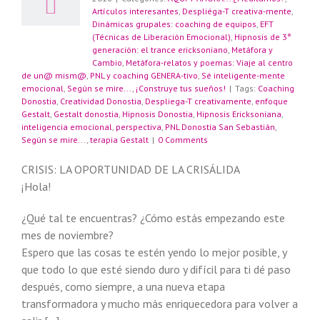
Artículos interesantes
,
Despliéga-T creativa-mente
,
Dinámicas grupales: coaching de equipos
,
EFT
(Técnicas de Liberación Emocional)
,
Hipnosis de 3ª
generación: el trance ericksoniano
,
Metáfora y
Cambio
,
Metáfora-relatos y poemas: Viaje al centro
de un@ mism@
,
PNL y coaching GENERA-tivo
,
Sé inteligente-mente
emocional
,
Según se mire...
,
¡Construye tus sueños!
|
Tags:
Coaching
Donostia
,
Creatividad Donostia
,
Despliega-T creativamente
,
enfoque
Gestalt
,
Gestalt donostia
,
Hipnosis Donostia
,
Hipnosis Ericksoniana
,
inteligencia emocional
,
perspectiva
,
PNL Donostia San Sebastián
,
Según se mire...
,
terapia Gestalt
|
0 Comments
CRISIS: LA OPORTUNIDAD DE LA CRISÁLIDA
¡Hola!
¿Qué tal te encuentras? ¿Cómo estás empezando este
mes de noviembre?
Espero que las cosas te estén yendo lo mejor posible, y
que todo lo que esté siendo duro y difícil para ti dé paso
después, como siempre, a una nueva etapa
transformadora y mucho más enriquecedora para volver a