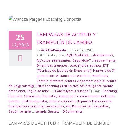
LÁMPARAS DE ACTITUD Y
25
TRAMPOLÍN DE CAMBIO
12, 2016
By
ArantzaPargada
|
diciembre 25th,
2016
|
Categories:
AQUÍ Y AHORA... ¿Meditamos?
,
Artículos interesantes
,
Despliéga-T creativa-mente
,
Dinámicas grupales: coaching de equipos
,
EFT
(Técnicas de Liberación Emocional)
,
Hipnosis de 3ª
generación: el trance ericksoniano
,
Metáfora y
Cambio
,
Metáfora-relatos y poemas: Viaje al centro
de un@ mism@
,
PNL y coaching GENERA-tivo
,
Sé inteligente-mente
emocional
,
Según se mire...
,
¡Construye tus sueños!
|
Tags:
Coaching
Donostia
,
Creatividad Donostia
,
Despliega-T creativamente
,
enfoque
Gestalt
,
Gestalt donostia
,
Hipnosis Donostia
,
Hipnosis Ericksoniana
,
inteligencia emocional
,
perspectiva
,
PNL Donostia San Sebastián
,
Según se mire...
,
terapia Gestalt
|
0 Comments
LÁMPARAS DE ACTITUD Y TRAMPOLÍN DE CAMBIO