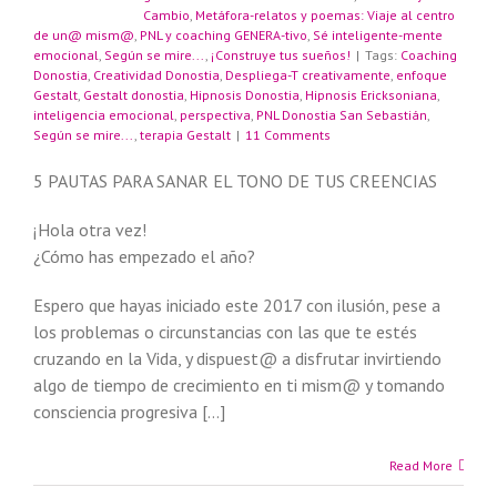
Cambio
,
Metáfora-relatos y poemas: Viaje al centro
de un@ mism@
,
PNL y coaching GENERA-tivo
,
Sé inteligente-mente
emocional
,
Según se mire...
,
¡Construye tus sueños!
|
Tags:
Coaching
Donostia
,
Creatividad Donostia
,
Despliega-T creativamente
,
enfoque
Gestalt
,
Gestalt donostia
,
Hipnosis Donostia
,
Hipnosis Ericksoniana
,
inteligencia emocional
,
perspectiva
,
PNL Donostia San Sebastián
,
Según se mire...
,
terapia Gestalt
|
11 Comments
5 PAUTAS PARA SANAR EL TONO DE TUS CREENCIAS
¡Hola otra vez!
¿Cómo has empezado el año?
Espero que hayas iniciado este 2017 con ilusión, pese a
los problemas o circunstancias con las que te estés
cruzando en la Vida, y dispuest@ a disfrutar invirtiendo
algo de tiempo de crecimiento en ti mism@ y tomando
consciencia progresiva […]
Read More