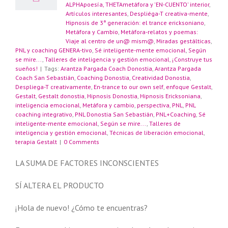
ALPHApoesía, THETAmetáfora y 'EN-CUENTO' interior
,
Artículos interesantes
,
Despliéga-T creativa-mente
,
Hipnosis de 3ª generación: el trance ericksoniano
,
s
Metáfora y Cambio
,
Metáfora-relatos y poemas:
Viaje al centro de un@ mism@
,
Miradas gestálticas
,
PNL y coaching GENERA-tivo
,
Sé inteligente-mente emocional
,
Según
se mire...
,
Talleres de inteligencia y gestión emocional
,
¡Construye tus
sueños!
|
Tags:
Arantza Pargada Coach Donostia
,
Arantza Pargada
Coach San Sebastián
,
Coaching Donostia
,
Creatividad Donostia
,
Despliega-T creativamente
,
En-trance to our own self
,
enfoque Gestalt
,
Gestalt
,
Gestalt donostia
,
Hipnosis Donostia
,
Hipnosis Ericksoniana
,
inteligencia emocional
,
Metáfora y cambio
,
perspectiva
,
PNL
,
PNL
coaching integrativo
,
PNL Donostia San Sebastián
,
PNL+Coaching
,
Sé
inteligente-mente emocional
,
Según se mire...
,
Talleres de
inteligencia y gestión emocional
,
Técnicas de liberación emocional
,
terapia Gestalt
|
0 Comments
LA SUMA DE FACTORES INCONSCIENTES
SÍ ALTERA EL PRODUCTO
¡Hola de nuevo! ¿Cómo te encuentras?