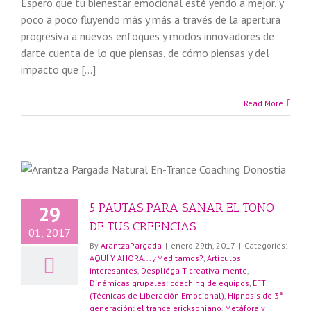
Espero que tu bienestar emocional esté yendo a mejor, y
poco a poco fluyendo más y más a través de la apertura
progresiva a nuevos enfoques y modos innovadores de
darte cuenta de lo que piensas, de cómo piensas y del
impacto que […]
Read More
5 PAUTAS PARA SANAR EL TONO
29
DE TUS CREENCIAS
01, 2017
By
ArantzaPargada
|
enero 29th, 2017
|
Categories:
AQUÍ Y AHORA... ¿Meditamos?
,
Artículos
interesantes
,
Despliéga-T creativa-mente
,
Dinámicas grupales: coaching de equipos
,
EFT
(Técnicas de Liberación Emocional)
,
Hipnosis de 3ª
generación: el trance ericksoniano
,
Metáfora y