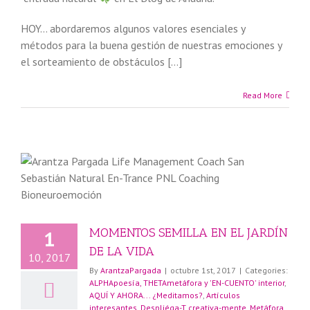
HOY… abordaremos algunos valores esenciales y
métodos para la buena gestión de nuestras emociones y
el sorteamiento de obstáculos […]
Read More
MOMENTOS SEMILLA EN EL JARDÍN
1
DE LA VIDA
10, 2017
By
ArantzaPargada
|
octubre 1st, 2017
|
Categories:
ALPHApoesía, THETAmetáfora y 'EN-CUENTO' interior
,
AQUÍ Y AHORA... ¿Meditamos?
,
Artículos
interesantes
,
Despliéga-T creativa-mente
,
Metáfora