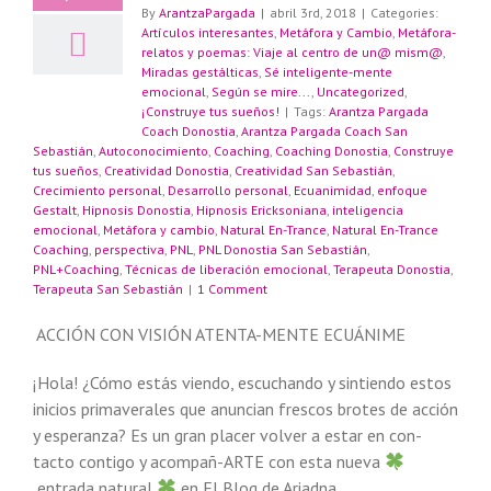
By
ArantzaPargada
|
abril 3rd, 2018
|
Categories:
Artículos interesantes
,
Metáfora y Cambio
,
Metáfora-
relatos y poemas: Viaje al centro de un@ mism@
,
Miradas gestálticas
,
Sé inteligente-mente
emocional
,
Según se mire...
,
Uncategorized
,
¡Construye tus sueños!
|
Tags:
Arantza Pargada
Coach Donostia
,
Arantza Pargada Coach San
Sebastián
,
Autoconocimiento
,
Coaching
,
Coaching Donostia
,
Construye
tus sueños
,
Creatividad Donostia
,
Creatividad San Sebastián
,
Crecimiento personal
,
Desarrollo personal
,
Ecuanimidad
,
enfoque
Gestalt
,
Hipnosis Donostia
,
Hipnosis Ericksoniana
,
inteligencia
emocional
,
Metáfora y cambio
,
Natural En-Trance
,
Natural En-Trance
Coaching
,
perspectiva
,
PNL
,
PNL Donostia San Sebastián
,
PNL+Coaching
,
Técnicas de liberación emocional
,
Terapeuta Donostia
,
Terapeuta San Sebastián
|
1 Comment
ACCIÓN CON VISIÓN ATENTA-MENTE ECUÁNIME
¡Hola! ¿Cómo estás viendo, escuchando y sintiendo estos
inicios primaverales que anuncian frescos brotes de acción
y esperanza? Es un gran placer volver a estar en con-
tacto contigo y acompañ-ARTE con esta nueva
entrada natural
en El Blog de Ariadna.