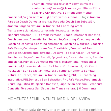
y Cambio
,
Metáfora-relatos y poemas: Viaje al
centro de un@ mism@
,
Miradas gestálticas
,
PNL y
coaching GENERA-tivo
,
Sé inteligente-mente
emocional
,
Según se mire...
,
¡Construye tus sueños!
|
Tags:
Arantza
Pargada Coach Donostia
,
Arantza Pargada Coach San Sebastián
,
Arantza Pargada Natural En-Trance PNL Coaching
,
Árbol
Transgeneracional
,
Autoconocimiento
,
Autosanación
,
Bioneuroemoción
,
BNE
,
Cambio Personal
,
Coach Emocional Donostia
,
Coach personal Donostia San Sebastián
,
Coaching
,
Coaching de Vida
,
Coaching Donostia
,
Coaching emocional
,
Coaching Gipuzkoa
,
Coaching
País Vasco
,
Construye tus sueños
,
Creatividad
,
Creatividad San
Sebastián
,
Crecimiento personal
,
Desarrollo personal
,
EFT Donostia
San Sebastián
,
enfoque Gestalt
,
Epigenética
,
Gestalt donostia
,
Gestión
emocional
,
Hipnosis Donostia
,
Hipnosis Ericksoniana
,
inteligencia
emocional
,
Liberación del estrés
,
Liberación Emocional
,
Life Coach
,
Meditación San Sebastián
,
Metáfora y cambio
,
Momento Semilla
,
Natural En-Trance
,
Natural En-Trance Coaching
,
PNL
,
PNL coaching
integrativo
,
PNL Donostia San Sebastián
,
PNL País Vasco
,
Programación
Neurolingüística
,
Relajación Donostia
,
Superación personal
,
Terapeuta
Donostia
,
Terapeuta San Sebastián
,
Trance natural
|
0 Comments
MOMENTOS SEMILLA EN EL JARDÍN DE LA VIDA
¡Hola! Encantada de volver a estar en con-tacto contigo