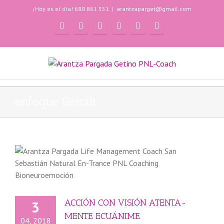
¡Hoy es el día! 680 861 551
|
arantzaparget@gmail.com
enfoque Gestalt
ACCIÓN CON VISIÓN ATENTA-
3
MENTE ECUÁNIME
04, 2018