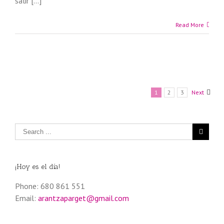
salir […]
Read More
1
2
3
Next
¡Hoy es el día!
Phone: 680 861 551
Email:
arantzaparget@gmail.com