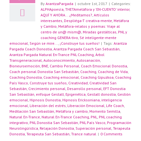
By
ArantzaPargada
|
octubre 1st, 2017
|
Categories:
ALPHApoesía, THETAmetáfora y 'EN-CUENTO' interior
,
AQUÍ Y AHORA... ¿Meditamos?
,
Artículos
interesantes
,
Despliéga-T creativa-mente
,
Metáfora
y Cambio
,
Metáfora-relatos y poemas: Viaje al
centro de un@ mism@
,
Miradas gestálticas
,
PNL y
coaching GENERA-tivo
,
Sé inteligente-mente
emocional
,
Según se mire...
,
¡Construye tus sueños!
|
Tags:
Arantza
Pargada Coach Donostia
,
Arantza Pargada Coach San Sebastián
,
Arantza Pargada Natural En-Trance PNL Coaching
,
Árbol
Transgeneracional
,
Autoconocimiento
,
Autosanación
,
Bioneuroemoción
,
BNE
,
Cambio Personal
,
Coach Emocional Donostia
,
Coach personal Donostia San Sebastián
,
Coaching
,
Coaching de Vida
,
Coaching Donostia
,
Coaching emocional
,
Coaching Gipuzkoa
,
Coaching
País Vasco
,
Construye tus sueños
,
Creatividad
,
Creatividad San
Sebastián
,
Crecimiento personal
,
Desarrollo personal
,
EFT Donostia
San Sebastián
,
enfoque Gestalt
,
Epigenética
,
Gestalt donostia
,
Gestión
emocional
,
Hipnosis Donostia
,
Hipnosis Ericksoniana
,
inteligencia
emocional
,
Liberación del estrés
,
Liberación Emocional
,
Life Coach
,
Meditación San Sebastián
,
Metáfora y cambio
,
Momento Semilla
,
Natural En-Trance
,
Natural En-Trance Coaching
,
PNL
,
PNL coaching
integrativo
,
PNL Donostia San Sebastián
,
PNL País Vasco
,
Programación
Neurolingüística
,
Relajación Donostia
,
Superación personal
,
Terapeuta
Donostia
,
Terapeuta San Sebastián
,
Trance natural
|
0 Comments