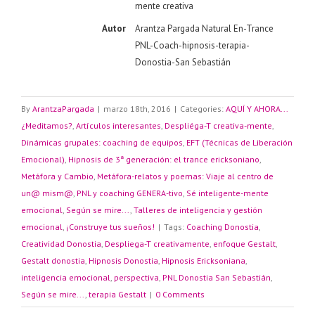
mente creativa
Autor
Arantza Pargada Natural En-Trance
PNL-Coach-hipnosis-terapia-
Donostia-San Sebastián
By
ArantzaPargada
|
marzo 18th, 2016
|
Categories:
AQUÍ Y AHORA...
¿Meditamos?
,
Artículos interesantes
,
Despliéga-T creativa-mente
,
Dinámicas grupales: coaching de equipos
,
EFT (Técnicas de Liberación
Emocional)
,
Hipnosis de 3ª generación: el trance ericksoniano
,
Metáfora y Cambio
,
Metáfora-relatos y poemas: Viaje al centro de
un@ mism@
,
PNL y coaching GENERA-tivo
,
Sé inteligente-mente
emocional
,
Según se mire...
,
Talleres de inteligencia y gestión
emocional
,
¡Construye tus sueños!
|
Tags:
Coaching Donostia
,
Creatividad Donostia
,
Despliega-T creativamente
,
enfoque Gestalt
,
Gestalt donostia
,
Hipnosis Donostia
,
Hipnosis Ericksoniana
,
inteligencia emocional
,
perspectiva
,
PNL Donostia San Sebastián
,
Según se mire...
,
terapia Gestalt
|
0 Comments