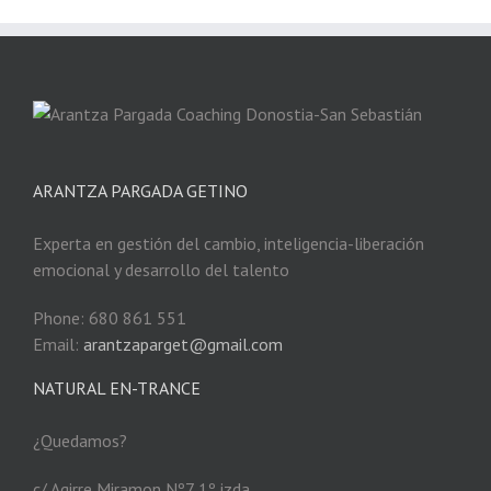
ARANTZA PARGADA GETINO
Experta en gestión del cambio, inteligencia-liberación
emocional y desarrollo del talento
Phone: 680 861 551
Email:
arantzaparget@gmail.com
NATURAL EN-TRANCE
¿Quedamos?
c/ Agirre Miramon Nº7 1º izda