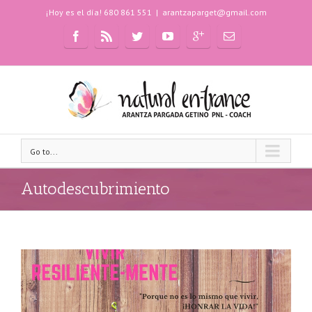
¡Hoy es el día! 680 861 551
|
arantzaparget@gmail.com
Go to...
Autodescubrimiento