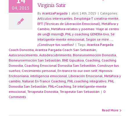
Virginia Satir
04, 2015
By
ArantzaPargada
|
abril 14th, 2015
|
Categories:
Artículos interesantes
,
Despliéga-T creativa-mente
,
EFT (Técnicas de Liberación Emocional)
,
Metáfora y
Cambio
,
Metáfora-relatos y poemas: Viaje al centro
de un@ mism@
,
PNL y coaching GENERA-tivo
,
Sé
inteligente-mente emocional
,
Según se mire...
,
¡Construye tus sueños!
|
Tags:
Arantza Pargada
Coach Donostia
,
Arantza Pargada Coach San Sebastián
,
Autoconocimiento
,
Autodescubrimiento
,
Bioneuroemoción Donostia
,
Bioneuroemoción San Sebastián
,
BNE Gipuzkoa
,
Coaching
,
Coaching
Donostia
,
Coaching Emocional Donostia San Sebastián
,
Construye tus
sueños
,
Crecimiento personal
,
En-trance to our own self
,
Hipnosis
Ericksoniana
,
inteligencia emocional
,
Liberación Emocional
,
Metáfora y
cambio
,
Natural En-Trance Coaching
,
PNL coaching integrativo
,
PNL
Donostia San Sebastián
,
PNL+Coaching
,
Sé inteligente-mente
emocional
,
Terapeuta Donostia
,
Terapeuta San Sebastián
|
0
Comments
Read More