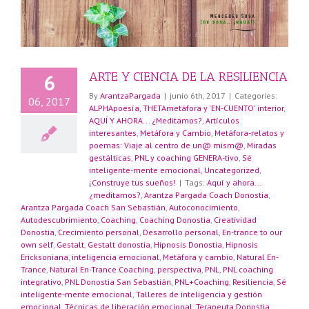
ARTE Y CIENCIA DE LA RESILIENCIA
6
By
ArantzaPargada
|
junio 6th, 2017
|
Categories:
06, 2017
ALPHApoesía, THETAmetáfora y 'EN-CUENTO' interior
,
AQUÍ Y AHORA... ¿Meditamos?
,
Artículos
interesantes
,
Metáfora y Cambio
,
Metáfora-relatos y
poemas: Viaje al centro de un@ mism@
,
Miradas
gestálticas
,
PNL y coaching GENERA-tivo
,
Sé
inteligente-mente emocional
,
Uncategorized
,
¡Construye tus sueños!
|
Tags:
Aquí y ahora...
¿meditamos?
,
Arantza Pargada Coach Donostia
,
Arantza Pargada Coach San Sebastián
,
Autoconocimiento
,
Autodescubrimiento
,
Coaching
,
Coaching Donostia
,
Creatividad
Donostia
,
Crecimiento personal
,
Desarrollo personal
,
En-trance to our
own self
,
Gestalt
,
Gestalt donostia
,
Hipnosis Donostia
,
Hipnosis
Ericksoniana
,
inteligencia emocional
,
Metáfora y cambio
,
Natural En-
Trance
,
Natural En-Trance Coaching
,
perspectiva
,
PNL
,
PNL coaching
integrativo
,
PNL Donostia San Sebastián
,
PNL+Coaching
,
Resiliencia
,
Sé
inteligente-mente emocional
,
Talleres de inteligencia y gestión
emocional
,
Técnicas de liberación emocional
,
Terapeuta Donostia
,