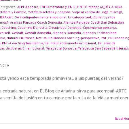
Categories:
ALPHApoesía, THETAmetáfora y 'EN-CUENTO' interior
,
AQUÍ Y AHORA...
etáfora y Cambio
,
Metáfora-relatos y poemas: Viaje al centro de un@ mism@
,
NERA-tivo
,
Sé inteligente-mente emocional
,
Uncategorized
,
¡Construye tus
tamos?
,
Arantza Pargada Coach Donostia
,
Arantza Pargada Coach San Sebastián
,
,
Coaching
,
Coaching Donostia
,
Creatividad Donostia
,
Crecimiento personal
,
wn self
,
Gestalt
,
Gestalt donostia
,
Hipnosis Donostia
,
Hipnosis Ericksoniana
,
bio
,
Natural En-Trance
,
Natural En-Trance Coaching
,
perspectiva
,
PNL
,
PNL coachin
n
,
PNL+Coaching
,
Resiliencia
,
Sé inteligente-mente emocional
,
Talleres de
cas de liberación emocional
,
Terapeuta Donostia
,
Terapeuta San Sebastián
,
terapi
ENCIA
tá yendo esta temporada primaveral, a las puertas del verano?
a entrada natural en El Blog de Ariadna sirva para acompañ-ARTE
a semilla de ilusión en tu caminar por la ruta de la Vida y mantener
Read Mo