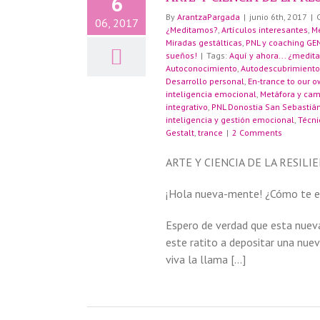
6
ora y Cambio
By
ArantzaPargada
|
junio 6th, 2017
|
06, 2017
 inteligente-
¿Meditamos?
,
Artículos interesantes
,
M
Miradas gestálticas
,
PNL y coaching GE
sueños!
|
Tags:
Aquí y ahora... ¿medi
Autoconocimiento
,
Autodescubrimiento
Desarrollo personal
,
En-trance to our o
inteligencia emocional
,
Metáfora y cam
integrativo
,
PNL Donostia San Sebastiá
inteligencia y gestión emocional
,
Técni
Gestalt
,
trance
|
2 Comments
ARTE Y CIENCIA DE LA RESILI
¡Hola nueva-mente! ¿Cómo te es
Espero de verdad que esta nuev
este ratito a depositar una nuev
viva la llama […]