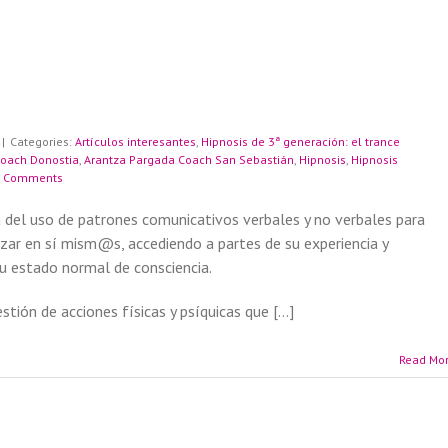
|
Categories:
Artículos interesantes
,
Hipnosis de 3ª generación: el trance
Coach Donostia
,
Arantza Pargada Coach San Sebastián
,
Hipnosis
,
Hipnosis
 Comments
cia del uso de patrones comunicativos verbales y no verbales para
izar en sí mism@s, accediendo a partes de su experiencia y
su estado normal de consciencia.
stión de acciones físicas y psíquicas que […]
Read Mo