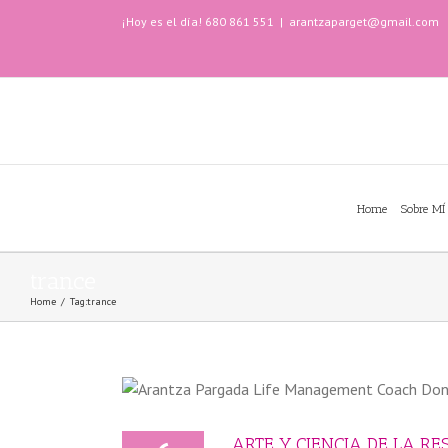
¡Hoy es el día! 680 861 551
|
arantzaparget@gmail.com
Home
Sobre MÍ
trance
Home
/
Tag:
trance
ARTE Y CIENCIA DE LA RES