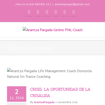
¡Hoy es el día! 680 861 551
|
arantzaparget@gmail.com
Hipnosis Donostia
CRISIS: LA OPORTUNIDAD DE LA
2
CRISÁLIDA
11, 2016
By
ArantzaPargada
|
noviembre 2nd,