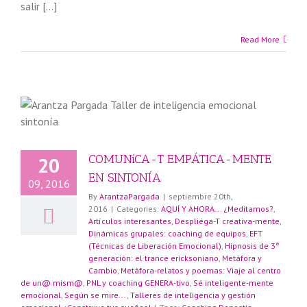
salir […]
Read More
COMUNíCA-T EMPÁTICA-MENTE
20
EN SINTONÍA
09, 2016
By
ArantzaPargada
|
septiembre 20th,
2016
|
Categories:
AQUÍ Y AHORA... ¿Meditamos?
,
Artículos interesantes
,
Despliéga-T creativa-mente
,
a
Dinámicas grupales: coaching de equipos
,
EFT
(Técnicas de Liberación Emocional)
,
Hipnosis de 3ª
generación: el trance ericksoniano
,
Metáfora y
Cambio
,
Metáfora-relatos y poemas: Viaje al centro
de un@ mism@
,
PNL y coaching GENERA-tivo
,
Sé inteligente-mente
emocional
,
Según se mire...
,
Talleres de inteligencia y gestión