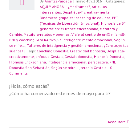
By
ArantzaPargada
|
mayo 4th, 2016
|
Categories:
AQUÍ Y AHORA... ¿Meditamos?
,
Artículos
interesantes
,
Despliéga-T creativa-mente
,
Dinámicas grupales: coaching de equipos
,
EFT
a
(Técnicas de Liberación Emocional)
,
Hipnosis de 3ª
generación: el trance ericksoniano
,
Metáfora y
Cambio
,
Metáfora-relatos y poemas: Viaje al centro de un@ mism@
,
PNL y coaching GENERA-tivo
,
Sé inteligente-mente emocional
,
Según
se mire...
,
Talleres de inteligencia y gestión emocional
,
¡Construye tus
sueños!
|
Tags:
Coaching Donostia
,
Creatividad Donostia
,
Despliega-T
creativamente
,
enfoque Gestalt
,
Gestalt donostia
,
Hipnosis Donostia
,
Hipnosis Ericksoniana
,
inteligencia emocional
,
perspectiva
,
PNL
Donostia San Sebastián
,
Según se mire...
,
terapia Gestalt
|
0
Comments
¡Hola, cómo estás?
¿Cómo ha comenzado este mes de mayo para ti?
Read More