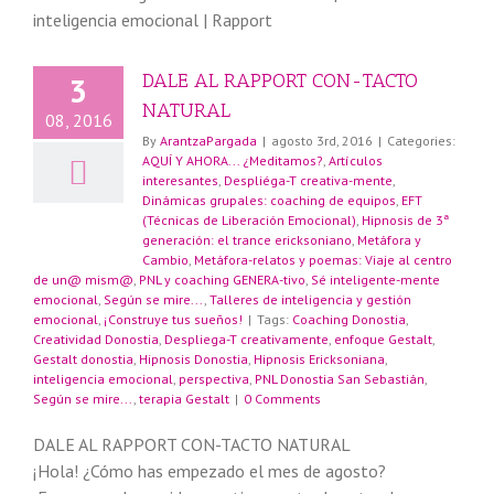
DALE AL RAPPORT CON-TACTO
3
NATURAL
08, 2016
By
ArantzaPargada
|
agosto 3rd, 2016
|
Categories:
AQUÍ Y AHORA... ¿Meditamos?
,
Artículos
interesantes
,
Despliéga-T creativa-mente
,
a
Dinámicas grupales: coaching de equipos
,
EFT
(Técnicas de Liberación Emocional)
,
Hipnosis de 3ª
generación: el trance ericksoniano
,
Metáfora y
Cambio
,
Metáfora-relatos y poemas: Viaje al centro
de un@ mism@
,
PNL y coaching GENERA-tivo
,
Sé inteligente-mente
emocional
,
Según se mire...
,
Talleres de inteligencia y gestión
emocional
,
¡Construye tus sueños!
|
Tags:
Coaching Donostia
,
Creatividad Donostia
,
Despliega-T creativamente
,
enfoque Gestalt
,
Gestalt donostia
,
Hipnosis Donostia
,
Hipnosis Ericksoniana
,
inteligencia emocional
,
perspectiva
,
PNL Donostia San Sebastián
,
Según se mire...
,
terapia Gestalt
|
0 Comments
DALE AL RAPPORT CON-TACTO NATURAL
¡Hola! ¿Cómo has empezado el mes de agosto?