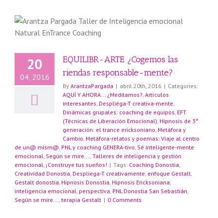
EQUILIBR-ARTE ¿Cogemos las
20
riendas responsable-mente?
04, 2016
By
ArantzaPargada
|
abril 20th, 2016
|
Categories:
AQUÍ Y AHORA... ¿Meditamos?
,
Artículos
interesantes
,
Despliéga-T creativa-mente
,
a
Dinámicas grupales: coaching de equipos
,
EFT
(Técnicas de Liberación Emocional)
,
Hipnosis de 3ª
generación: el trance ericksoniano
,
Metáfora y
Cambio
,
Metáfora-relatos y poemas: Viaje al centro
de un@ mism@
,
PNL y coaching GENERA-tivo
,
Sé inteligente-mente
emocional
,
Según se mire...
,
Talleres de inteligencia y gestión
emocional
,
¡Construye tus sueños!
|
Tags:
Coaching Donostia
,
Creatividad Donostia
,
Despliega-T creativamente
,
enfoque Gestalt
,
Gestalt donostia
,
Hipnosis Donostia
,
Hipnosis Ericksoniana
,
inteligencia emocional
,
perspectiva
,
PNL Donostia San Sebastián
,
Según se mire...
,
terapia Gestalt
|
0 Comments