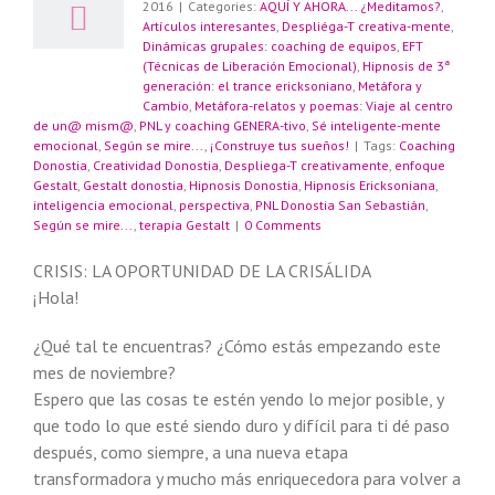
2016
|
Categories:
AQUÍ Y AHORA... ¿Meditamos?
,
Artículos interesantes
,
Despliéga-T creativa-mente
,
Dinámicas grupales: coaching de equipos
,
EFT
(Técnicas de Liberación Emocional)
,
Hipnosis de 3ª
generación: el trance ericksoniano
,
Metáfora y
Cambio
,
Metáfora-relatos y poemas: Viaje al centro
de un@ mism@
,
PNL y coaching GENERA-tivo
,
Sé inteligente-mente
emocional
,
Según se mire...
,
¡Construye tus sueños!
|
Tags:
Coaching
Donostia
,
Creatividad Donostia
,
Despliega-T creativamente
,
enfoque
Gestalt
,
Gestalt donostia
,
Hipnosis Donostia
,
Hipnosis Ericksoniana
,
inteligencia emocional
,
perspectiva
,
PNL Donostia San Sebastián
,
Según se mire...
,
terapia Gestalt
|
0 Comments
CRISIS: LA OPORTUNIDAD DE LA CRISÁLIDA
¡Hola!
¿Qué tal te encuentras? ¿Cómo estás empezando este
mes de noviembre?
Espero que las cosas te estén yendo lo mejor posible, y
que todo lo que esté siendo duro y difícil para ti dé paso
después, como siempre, a una nueva etapa
transformadora y mucho más enriquecedora para volver a