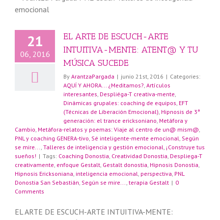
EL ARTE DE ESCUCH-ARTE
21
INTUITIVA-MENTE: ATENT@ Y TU
06, 2016
MÚSICA SUCEDE
By
ArantzaPargada
|
junio 21st, 2016
|
Categories:
AQUÍ Y AHORA... ¿Meditamos?
,
Artículos
interesantes
,
Despliéga-T creativa-mente
,
a
Dinámicas grupales: coaching de equipos
,
EFT
(Técnicas de Liberación Emocional)
,
Hipnosis de 3ª
generación: el trance ericksoniano
,
Metáfora y
Cambio
,
Metáfora-relatos y poemas: Viaje al centro de un@ mism@
,
PNL y coaching GENERA-tivo
,
Sé inteligente-mente emocional
,
Según
se mire...
,
Talleres de inteligencia y gestión emocional
,
¡Construye tus
sueños!
|
Tags:
Coaching Donostia
,
Creatividad Donostia
,
Despliega-T
creativamente
,
enfoque Gestalt
,
Gestalt donostia
,
Hipnosis Donostia
,
Hipnosis Ericksoniana
,
inteligencia emocional
,
perspectiva
,
PNL
Donostia San Sebastián
,
Según se mire...
,
terapia Gestalt
|
0
Comments
EL ARTE DE ESCUCH-ARTE INTUITIVA-MENTE: