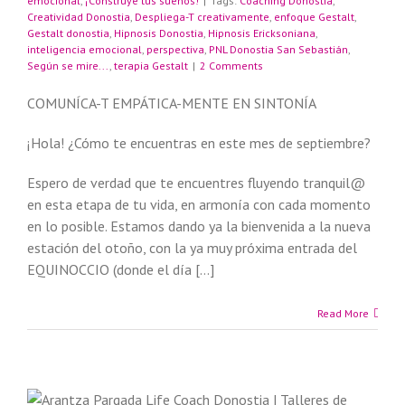
emocional
,
¡Construye tus sueños!
|
Tags:
Coaching Donostia
,
Creatividad Donostia
,
Despliega-T creativamente
,
enfoque Gestalt
,
Gestalt donostia
,
Hipnosis Donostia
,
Hipnosis Ericksoniana
,
inteligencia emocional
,
perspectiva
,
PNL Donostia San Sebastián
,
Según se mire...
,
terapia Gestalt
|
2 Comments
COMUNÍCA-T EMPÁTICA-MENTE EN SINTONÍA
¡Hola! ¿Cómo te encuentras en este mes de septiembre?
Espero de verdad que te encuentres fluyendo tranquil@
en esta etapa de tu vida, en armonía con cada momento
en lo posible. Estamos dando ya la bienvenida a la nueva
estación del otoño, con la ya muy próxima entrada del
EQUINOCCIO (donde el día […]
Read More