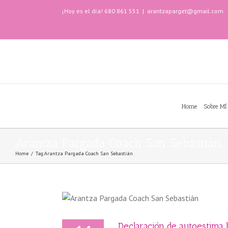
¡Hoy es el día! 680 861 551
|
arantzaparget@gmail.com
Home
Sobre MÍ
Arantza Pargada Coach San Sebastián
Home
/
Tag:
Arantza Pargada Coach San Sebastián
Declaración de autoestima b