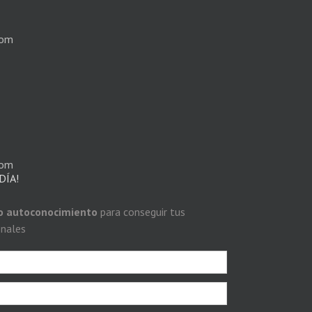
com
com
DÍA!
do autoconocimiento
para conseguir tus
onales