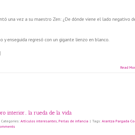
untó una vez a su maestro Zen: ¿De dónde viene el lado negativo d
 y enseguida regresó con un gigante lienzo en blanco.
]
Read Mo
o interior… la rueda de la vida
Categories:
Artículos interesantes
,
Perlas de infancia
|
Tags:
Arantza Pargada Co
Comments