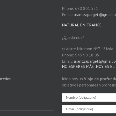
Phone: 680 861 551
Email:
arantzaparget@gmail.
NATURAL EN-TRANCE
¿Quedamos?
c/ Agirre Miramon Nº7 1º izda
Phone: 943 90 18 05
Email:
arantzaparget@gmail.
NO ESPERES MÁS ¡HOY ES EL 
terior
Inicia hoy un
Viaje de profun
objetivos personales y profesi