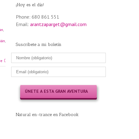
¡Hoy es el día!
Phone: 680 861 551
Email:
arantzaparget@gmail.com
án
,
ián
,
Suscríbete a mi boletín
re
Natural en-trance en Facebook