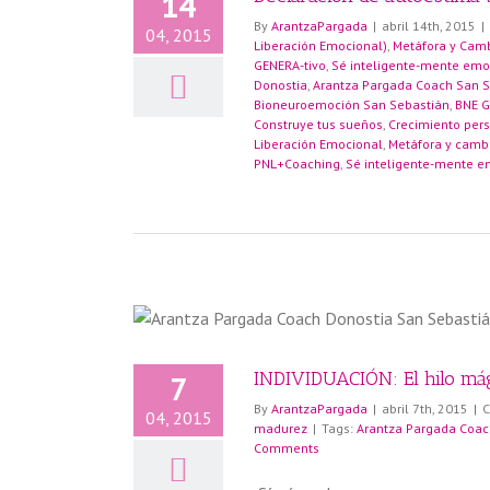
14
o
Metáfora-
By
ArantzaPargada
|
abril 14th, 2015
|
04, 2015
l
Según se
Liberación Emocional)
,
Metáfora y Cam
GENERA-tivo
,
Sé inteligente-mente emo
Donostia
,
Arantza Pargada Coach San S
Bioneuroemoción San Sebastián
,
BNE G
Construye tus sueños
,
Crecimiento per
Liberación Emocional
,
Metáfora y camb
PNL+Coaching
,
Sé inteligente-mente e
INDIVIDUACIÓN: El hilo mág
7
By
ArantzaPargada
|
abril 7th, 2015
|
C
04, 2015
madurez
|
Tags:
Arantza Pargada Coac
Comments