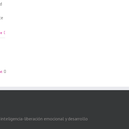
ed
ce
re
xt
inteligencia-liberación emocional y desarrollo