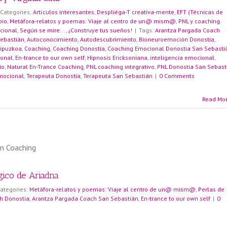
Categories:
Artículos interesantes
,
Despliéga-T creativa-mente
,
EFT (Técnicas de
bio
,
Metáfora-relatos y poemas: Viaje al centro de un@ mism@
,
PNL y coaching
cional
,
Según se mire...
,
¡Construye tus sueños!
|
Tags:
Arantza Pargada Coach
ebastián
,
Autoconocimiento
,
Autodescubrimiento
,
Bioneuroemoción Donostia
,
ipuzkoa
,
Coaching
,
Coaching Donostia
,
Coaching Emocional Donostia San Sebasti
sonal
,
En-trance to our own self
,
Hipnosis Ericksoniana
,
inteligencia emocional
,
io
,
Natural En-Trance Coaching
,
PNL coaching integrativo
,
PNL Donostia San Sebast
mocional
,
Terapeuta Donostia
,
Terapeuta San Sebastián
|
0 Comments
Read Mo
ico de Ariadna
ategories:
Metáfora-relatos y poemas: Viaje al centro de un@ mism@
,
Perlas de
h Donostia
,
Arantza Pargada Coach San Sebastián
,
En-trance to our own self
|
0