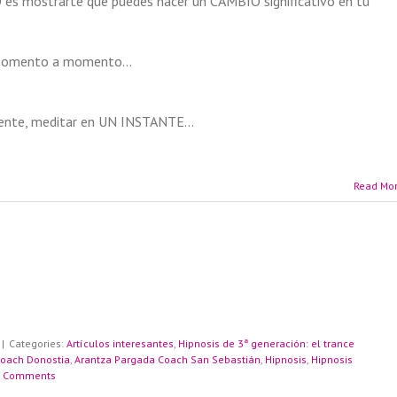
es mostrarte que puedes hacer un CAMBIO significativo en tu
n, momento a momento…
lmente, meditar en UN INSTANTE…
Read Mo
|
Categories:
Artículos interesantes
,
Hipnosis de 3ª generación: el trance
Coach Donostia
,
Arantza Pargada Coach San Sebastián
,
Hipnosis
,
Hipnosis
 Comments