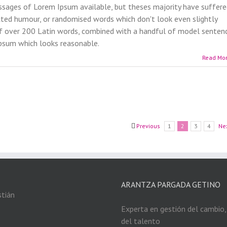
ssages of Lorem Ipsum available, but theses majority have suffer
ected humour, or randomised words which don't look even slightly
y of over 200 Latin words, combined with a handful of model senten
Ipsum which looks reasonable.
Read Mo
Previous
1
2
3
4
Ne
ARANTZA PARGADA GETINO
Experta en gestión del cambio, 
del talento