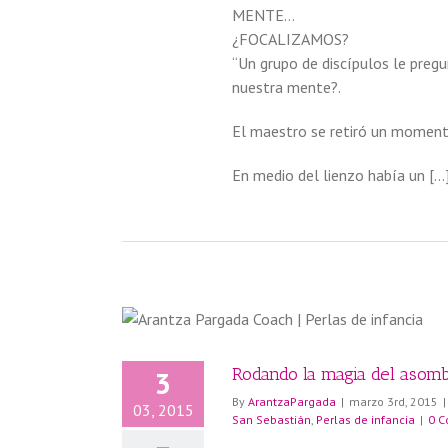
MENTE…
¿FOCALIZAMOS?
“Un grupo de discípulos le preg
nuestra mente?.
El maestro se retiró un momento
En medio del lienzo había un […
Rodando la magia del asombr
3
By
ArantzaPargada
|
marzo 3rd, 2015
|
03, 2015
San Sebastián
,
Perlas de infancia
|
0 