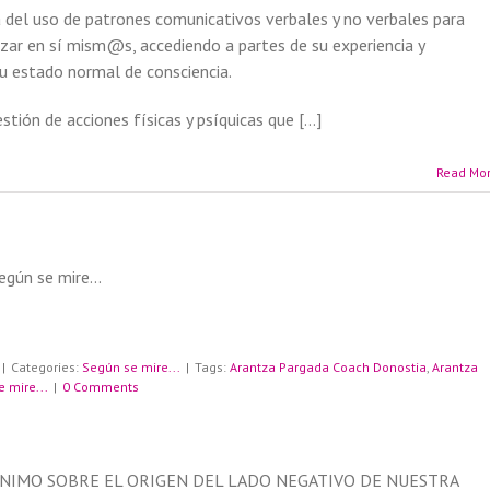
cia del uso de patrones comunicativos verbales y no verbales para
izar en sí mism@s, accediendo a partes de su experiencia y
su estado normal de consciencia.
stión de acciones físicas y psíquicas que […]
Read Mo
|
Categories:
Según se mire...
|
Tags:
Arantza Pargada Coach Donostia
,
Arantza
 mire...
|
0 Comments
NIMO SOBRE EL ORIGEN DEL LADO NEGATIVO DE NUESTRA