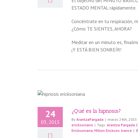
El objetivo del MINUTO BÁSICO 
ESTADO MENTAL rápidamente.
Concéntrate en tu respiració
¿Cómo TE SIENTES, AHORA?
Meditar en un minuto es, fina
¡Y ESTÁ BIEN SONREÍR!
¿Qué es la hipnosis?
24
By
ArantzaPargada
|
marzo 24th, 2015
03, 2015
ericksoniano
|
Tags:
Arantza Pargada 
Ericksoniana
,
Milton Erickson
,
trance
|
0