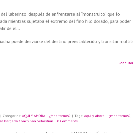
del laberinto, después de enfrentarse al “monstruito” que lo
rada mientras sujetaba el extremo del fino hilo dorado, para poder
alir de él…
Ariadna puede desviarse del destino preestablecido y transitar multi
Read Mo
|
Categories:
AQUÍ Y AHORA... ¿Meditamos?
|
Tags:
Aquí y ahora... ¿meditamos?
,
za Pargada Coach San Sebastián
|
0 Comments