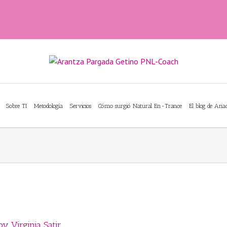
Sobre TI
Metodología
Servicios
Cómo surgió Natural En-Trance
El blog de Ari
y Virginia Satir